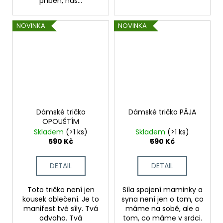
příběh, náš...
NOVINKA
NOVINKA
Dámské tričko
Dámské tričko PÁJA
OPOUŠTÍM
Skladem
(>1 ks)
Skladem
(>1 ks)
590 Kč
590 Kč
DETAIL
DETAIL
Toto tričko není jen
Síla spojení maminky a
kousek oblečení. Je to
syna není jen o tom, co
manifest tvé síly. Tvá
máme na sobě, ale o
odvaha. Tvá
tom, co máme v srdci.