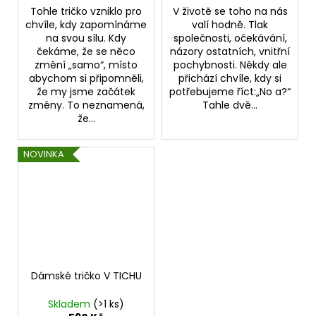
Tohle tričko vzniklo pro
V životě se toho na nás
chvíle, kdy zapomínáme
valí hodně. Tlak
na svou sílu. Kdy
společnosti, očekávání,
čekáme, že se něco
názory ostatních, vnitřní
změní „samo“, místo
pochybnosti. Někdy ale
abychom si připomněli,
přichází chvíle, kdy si
že my jsme začátek
potřebujeme říct:„No a?“
změny. To neznamená,
Tahle dvě...
že...
NOVINKA
Dámské tričko V TICHU
Skladem
(>1 ks)