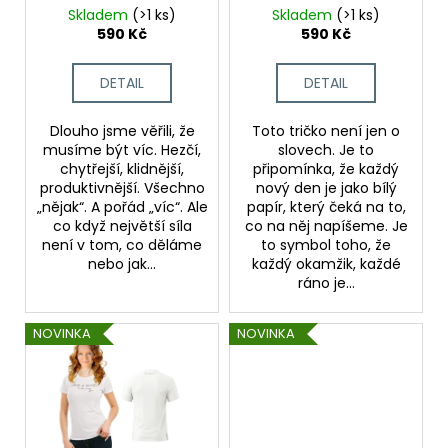
č
d
Skladem
(>1 ks)
Skladem
(>1 ks)
u
u
590 Kč
590 Kč
j
k
e
t
DETAIL
DETAIL
m
ů
e
Dlouho jsme věřili, že
Toto tričko není jen o
musíme být víc. Hezčí,
slovech. Je to
chytřejší, klidnější,
připomínka, že každý
PÁNSKÉ
TRIČKO
produktivnější. Všechno
nový den je jako bílý
NO
„nějak“. A pořád „víc“. Ale
papír, který čeká na to,
A?
co když největší síla
co na něj napíšeme. Je
není v tom, co děláme
to symbol toho, že
590
nebo jak...
každý okamžik, každé
Kč
ráno je...
NOVINKA
NOVINKA