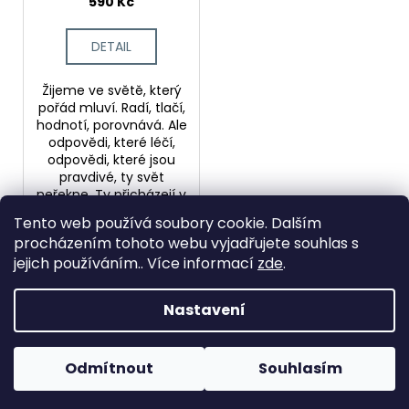
590 Kč
DETAIL
Žijeme ve světě, který
pořád mluví. Radí, tlačí,
hodnotí, porovnává. Ale
odpovědi, které léčí,
odpovědi, které jsou
pravdivé, ty svět
neřekne. Ty přicházejí v
tichu. Tohle...
Tento web používá soubory cookie. Dalším
procházením tohoto webu vyjadřujete souhlas s
jejich používáním.. Více informací
zde
.
11
položek celkem
O
v
Nastavení
Z
l
Vytvořil Shoptet
á
á
Copyright 2026
Obchod Báry Englischové
. Všechna
d
p
Odmítnout
Souhlasím
práva vyhrazena.
a
a
c