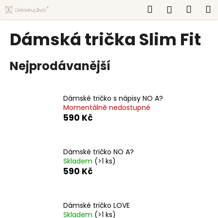
K
Přejít
Hledat
Náku
M
Přihlášen
na
o
obsah
Zpět
Zpět
košík
š
Dámská trička Slim Fit
í
C
k
Nejprodávanější
o
p
o
Dámské tričko s nápisy NO A?
t
Momentálně nedostupné
ř
590 Kč
e
b
u
Dámské tričko NO A?
Skladem
(>1 ks)
j
590 Kč
e
t
e
Dámské tričko LOVE
n
Skladem
(>1 ks)