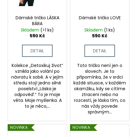
Dámské tričko LÁSKA
Dámské tričko LOVE
BÁRA
Skladem
(>1 ks)
Skladem
(1 ks)
590 Kč
590 Kč
DETAIL
DETAIL
Kolekce „Detoxikuj život“
Toto tričko není jen o
vznikla jako volání po
slovech. Je to
návratu k sobě. A v jejím
připomínka, že v srdci
středu stojí jedno silné
každé situace, v každém
poselství:„Láska je
okamžiku, kdy se cítíme
odpověď.“ To je moje
ztraceni nebo na
věta. Moje myšlenka. A
rozcestí, je láska tím, co
to je něco,...
nás vždy povede
správným...
NOVINKA
NOVINKA