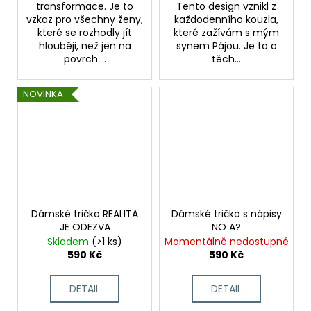
transformace. Je to
Tento design vznikl z
vzkaz pro všechny ženy,
každodenního kouzla,
které se rozhodly jít
které zažívám s mým
hlouběji, než jen na
synem Pájou. Je to o
povrch....
těch...
NOVINKA
Dámské tričko REALITA
Dámské tričko s nápisy
JE ODEZVA
NO A?
Skladem
(>1 ks)
Momentálně nedostupné
590 Kč
590 Kč
DETAIL
DETAIL