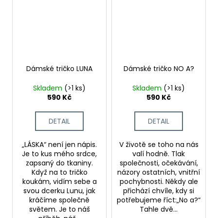
Dámské tričko LUNA
Dámské tričko NO A?
Skladem
(>1 ks)
Skladem
(>1 ks)
590 Kč
590 Kč
DETAIL
DETAIL
„LÁSKA“ není jen nápis.
V životě se toho na nás
Je to kus mého srdce,
valí hodně. Tlak
zapsaný do tkaniny.
společnosti, očekávání,
Když na to tričko
názory ostatních, vnitřní
koukám, vidím sebe a
pochybnosti. Někdy ale
svou dcerku Lunu, jak
přichází chvíle, kdy si
kráčíme společně
potřebujeme říct:„No a?“
světem. Je to náš
Tahle dvě...