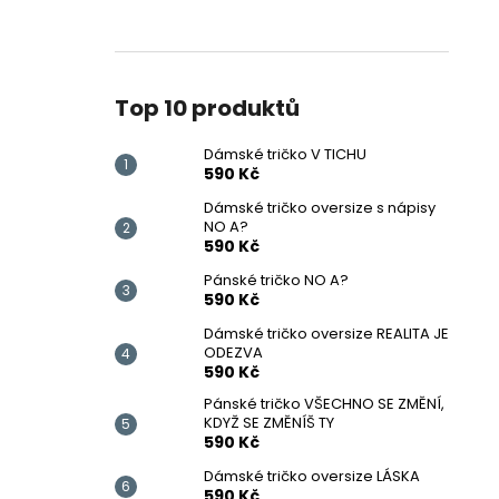
DÁMSKÉ TRIČKO V TICHU
l
590 Kč
Top 10 produktů
Dámské tričko V TICHU
590 Kč
Dámské tričko oversize s nápisy
NO A?
590 Kč
Pánské tričko NO A?
590 Kč
Dámské tričko oversize REALITA JE
ODEZVA
590 Kč
Pánské tričko VŠECHNO SE ZMĚNÍ,
KDYŽ SE ZMĚNÍŠ TY
590 Kč
Dámské tričko oversize LÁSKA
590 Kč