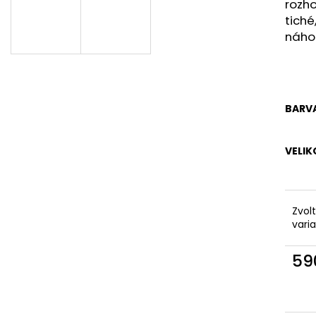
DÁMSKÉ TRIČKO OVERSIZE S NÁPISY NO
PÁNSKÉ TRIČKO 
rozho
A?
tiché
590 Kč
590 Kč
náho
BARV
VELIK
Zvol
vari
59
Měr
cena