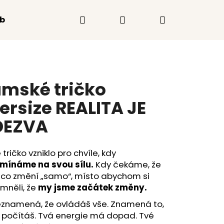
Hledat
Přihlášení
Nákupní
eb
košík
mské tričko
ersize REALITA JE
DEZVA
 tričko vzniklo pro chvíle, kdy
mínáme na svou sílu.
Kdy čekáme, že
ěco změní „samo“, místo abychom si
mněli, že
my jsme začátek změny.
Následující
eznamená, že ovládáš vše. Znamená to,
 počítáš. Tvá energie má dopad. Tvé