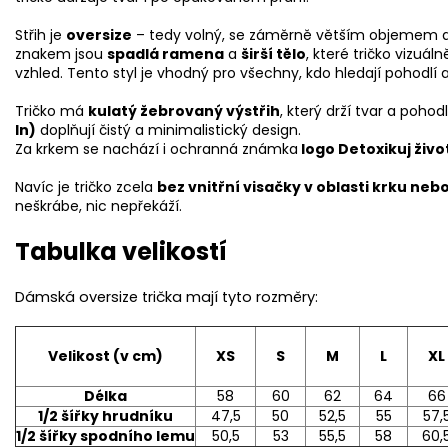
Střih je
oversize
– tedy volný, se záměrně větším objemem a 
znakem jsou
spadlá ramena
a
širší tělo
, které tričko vizuá
vzhled. Tento styl je vhodný pro všechny, kdo hledají pohodlí a
Tričko má
kulatý žebrovaný výstřih
, který drží tvar a poho
In)
doplňují čistý a minimalistický design.
Za krkem se nachází i ochranná známka
logo Detoxikuj živo
Navíc je tričko zcela
bez vnitřní visačky v oblasti krku neb
neškrábe, nic nepřekáží.
Tabulka velikostí
Dámská oversize trička mají tyto rozměry:
Velikost (v cm)
XS
S
M
L
XL
Délka
58
60
62
64
66
1/2 šířky hrudníku
47,5
50
52,5
55
57,
1/2 šířky spodního lemu
50,5
53
55,5
58
60,