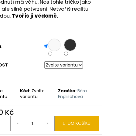
NO A?
dnutí má váhu. Nos tohle tričko jako
, ale silné potvrzení: Netvoříš realitu
dou.
Tvoříš ji vědomě.
A
OST
te
Kód:
Zvolte
Značka:
Bára
antu
variantu
Englischová
0 Kč
ná
DO KOŠÍKU
: