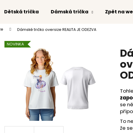
Dětská trička
Dámská trička
Zpět na w
ze
Dámské tričko oversize REALITA JE ODEZVA
Co potřebujete najít?
NOVINKA
Dá
HLEDAT
ov
O
Doporučujeme
Tohle
zapo
se n
připo
To n
že se