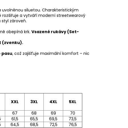
uvolněnou siluetou. Charakteristickým
lně rozšiřuje a vytváří moderní streetwearový
 styl zároveň.
dlně obepíná krk.
Vsazené rukávy (Set-
t (zvenku).
o pasu
, což zajišťuje maximální komfort – nic
XXL
3XL
4XL
5XL
67
68
69
70
5
61,5
65,5
69,5
73,5
5
64,5
68,5
72,5
76,5