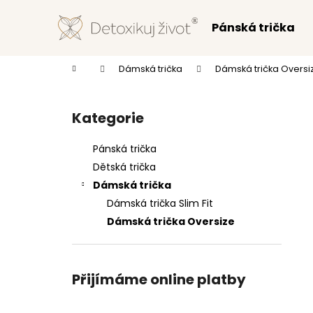
K
Přejít
na
o
Pánská trička
obsah
Zpět
Zpět
š
do
do
í
Domů
Dámská trička
Dámská trička Oversi
k
obchodu
obchodu
P
o
Kategorie
Přeskočit
s
kategorie
t
Pánská trička
r
Dětská trička
a
Dámská trička
n
Dámská trička Slim Fit
n
Dámská trička Oversize
í
p
a
Přijímáme online platby
n
e