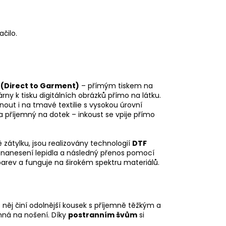
ačilo.
(Direct to Garment)
– přímým tiskem na
rny k tisku digitálních obrázků přímo na látku.
knout i na tmavé textilie s vysokou úrovní
a příjemný na dotek – inkoust se vpije přímo
ně zátylku, jsou realizovány technologií
DTF
m, nanesení lepidla a následný přenos pomocí
barev a funguje na širokém spektru materiálů.
z něj činí odolnější kousek s příjemně těžkým a
mná na nošení. Díky
postranním švům
si