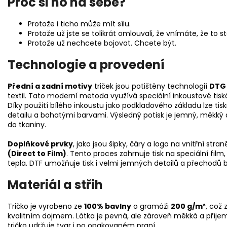
Proč si ho na sebe?
Protože i ticho může mít sílu.
Protože už jste se tolikrát omlouvali, že vnímáte, že to st
Protože už nechcete bojovat. Chcete být.
Technologie a provedení
Přední a zadní motivy
triček jsou potištěny technologií
DTG 
textil. Tato moderní metoda využívá speciální inkoustové tiská
Díky použití bílého inkoustu jako podkladového základu lze tis
detailu a bohatými barvami. Výsledný potisk je jemný, měkký 
do tkaniny.
Doplňkové prvky
, jako jsou šipky, čáry a logo na vnitřní stra
(Direct to Film)
. Tento proces zahrnuje tisk na speciální fil
tepla. DTF umožňuje tisk i velmi jemných detailů a přechodů 
Materiál a střih
Tričko je vyrobeno ze
100% bavlny
o gramáži
200 g/m²
, což 
kvalitním dojmem. Látka je pevná, ale zároveň měkká a příje
tričko udržuje tvar i po opakovaném praní.