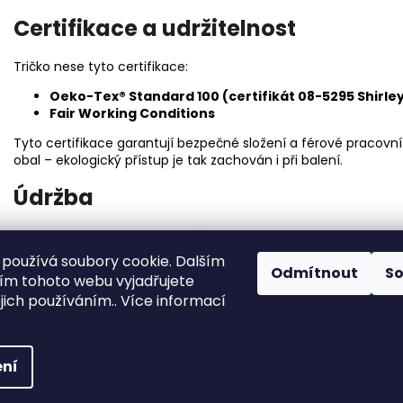
Certifikace a udržitelnost
Tričko nese tyto certifikace:
Oeko-Tex® Standard 100 (certifikát 08-5295 Shirle
Fair Working Conditions
Tyto certifikace garantují bezpečné složení a férové pracovn
obal – ekologický přístup je tak zachován i při balení.
Údržba
Pro dlouhou životnost materiálu i potisku doporučujeme:
používá soubory cookie. Dalším
Prát na 30 °C
, ideálně naruby
Odmítnout
S
m tohoto webu vyjadřujete
Žehlit
naruby, vyhýbat se přímo potištěným plochám
ejich používáním.. Více informací
Nesušit v sušičce
chna práva vyhrazena.
ní