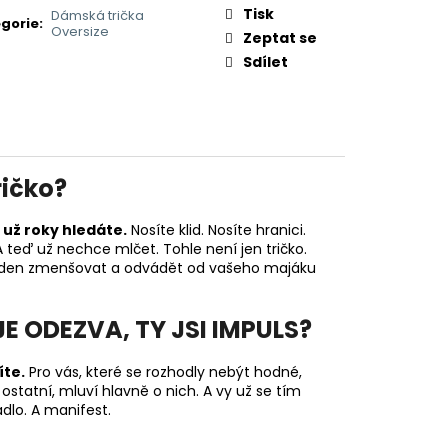
Tisk
Dámská trička
gorie
:
Oversize
Zeptat se
Sdílet
ričko?
 už roky hledáte.
Nosíte klid. Nosíte hranici.
 A teď už nechce mlčet. Tohle není jen tričko.
 co den zmenšovat a odvádět od vašeho majáku
JE ODEZVA, TY JSI IMPULS?
íte.
Pro vás, které se rozhodly nebýt hodné,
í ostatní, mluví hlavně o nich. A vy už se tím
dlo. A manifest.