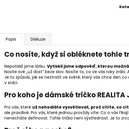
Kate
Popis
Diskuze
Co nosíte, když si obléknete tohle t
Nepotiskli jsme látku.
Vytiskli jsme odpověď, kterou možná
Nosíte své „už dost“ beze slov. Nosíte to, co ve vás roky zrálo.
Je to způsob, jak se neztratit ve světě, který vás chce den
v srdci.
Pro koho je dámské tričko REALITA 
Pro vás, které
už nehodláte vysvětlovat, proč cítíte, co cít
ale pravdivé. Pro vás, které jednou provždy víte: Co o vás říkaj
nenecháte definovat. Tohle tričko není výstřednost. Je to zrca