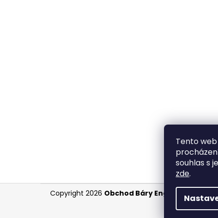
Tento web 
procházení
souhlas s j
zde
.
Z
Copyright 2026
Obchod Báry Englischové
. Vše
Nastave
á
p